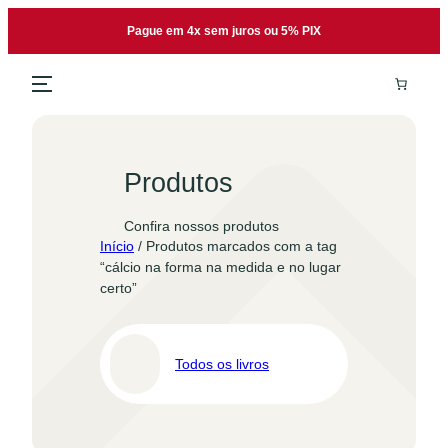
Pular
Pague em 4x sem juros ou 5% PIX
para
o
conteúdo
Produtos
Confira nossos produtos
Início
/ Produtos marcados com a tag
“cálcio na forma na medida e no lugar
certo”
Todos os livros
Pro