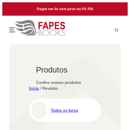
Pular
Pague em 4x sem juros ou 5% PIX
para
o
conteúdo
Produtos
Confira nossos produtos
Início
/ Revistas
Todos os livros
Pro