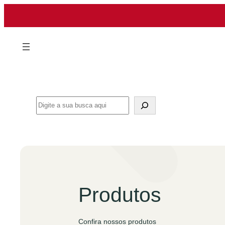
Pular
para
o
conteúdo
Search
Produtos
Confira nossos produtos