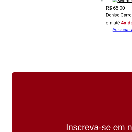
R$
65,00
Denise Carre
em até
4x d
Adicionar 
Inscreva-se em n