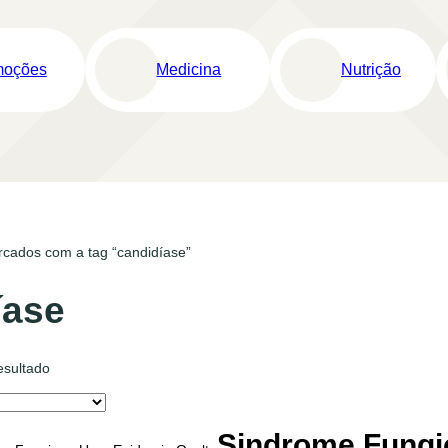
moções
Medicina
Nutrição
rcados com a tag “candidíase”
íase
esultado
Sindrome Fungi