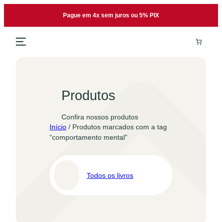
Pular
Pague em 4x sem juros ou 5% PIX
para
o
conteúdo
Produtos
Confira nossos produtos
Início
/ Produtos marcados com a tag
“comportamento mental”
Todos os livros
Pro