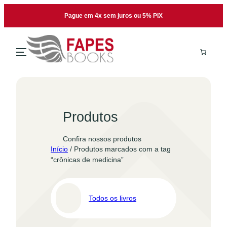
Pular
Pague em 4x sem juros ou 5% PIX
para
o
conteúdo
Produtos
Confira nossos produtos
Início
/ Produtos marcados com a tag
“crônicas de medicina”
Todos os livros
Pro