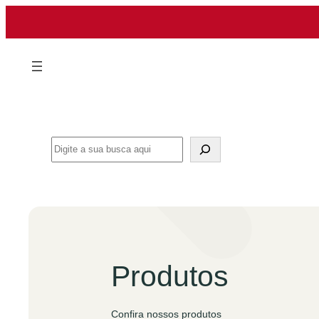
Pular
para
o
conteúdo
Search
Produtos
Confira nossos produtos