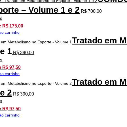
porte – Volume 1 e 2
R$
700,00
as
e R$ 175,00
ao carrinho
Tratado em M
e 1
R$
390,00
as
e R$ 97,50
ao carrinho
Tratado em M
e 2
R$
390,00
as
e R$ 97,50
ao carrinho