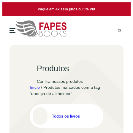
Pular
Pague em 4x sem juros ou 5% PIX
para
o
conteúdo
Produtos
Confira nossos produtos
Início
/ Produtos marcados com a tag
“doença de alzheimer”
Todos os livros
Pro