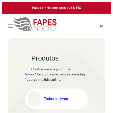
Pular
Pague em 4x sem juros ou 5% PIX
para
o
conteúdo
Produtos
Confira nossos produtos
Início
/ Produtos marcados com a tag
“equipe multidisciplinar”
Todos os livros
Pro