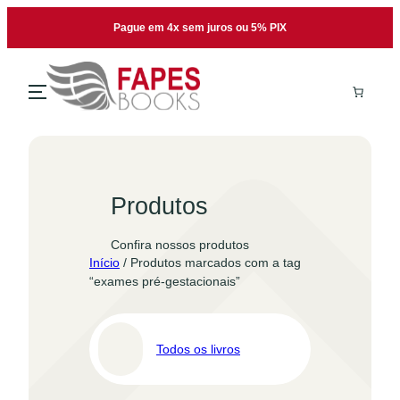
Pular
Pague em 4x sem juros ou 5% PIX
para
o
conteúdo
Produtos
Confira nossos produtos
Início
/ Produtos marcados com a tag
“exames pré-gestacionais”
Todos os livros
Pro