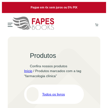
Pular
Pague em 4x sem juros ou 5% PIX
para
o
conteúdo
Produtos
Confira nossos produtos
Início
/ Produtos marcados com a tag
“farmacologia clínica”
Todos os livros
Pro