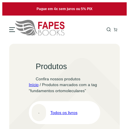
Pular
Pague em 4x sem juros ou 5% PIX
para
o
conteúdo
Produtos
Confira nossos produtos
Início
/ Produtos marcados com a tag
“fundamentos ortomoleculares”
Todos os livros
Pro