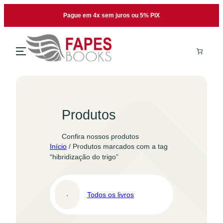
Pular
Pague em 4x sem juros ou 5% PIX
para
o
conteúdo
Produtos
Confira nossos produtos
Início
/ Produtos marcados com a tag
“hibridização do trigo”
Todos os livros
Pro