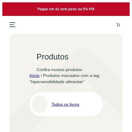
Pular
Pague em 4x sem juros ou 5% PIX
para
o
conteúdo
Produtos
Confira nossos produtos
Início
/ Produtos marcados com a tag
“hipersensibilidade alimentar”
Todos os livros
Pro