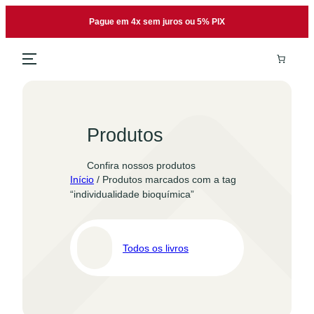
Pular
Pague em 4x sem juros ou 5% PIX
para
o
conteúdo
Produtos
Confira nossos produtos
Início
/ Produtos marcados com a tag
“individualidade bioquímica”
Todos os livros
Pro