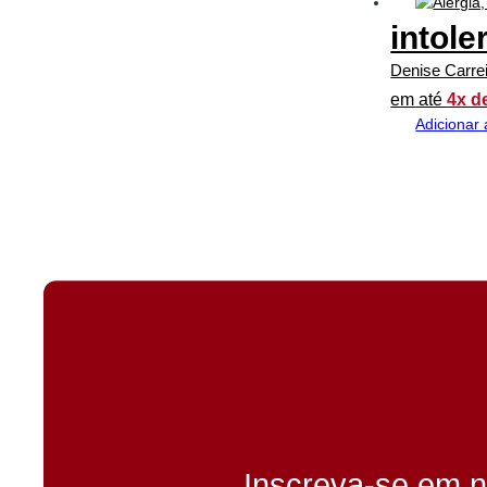
intole
Denise Carre
em até
4x d
Adicionar 
Inscreva-se em n