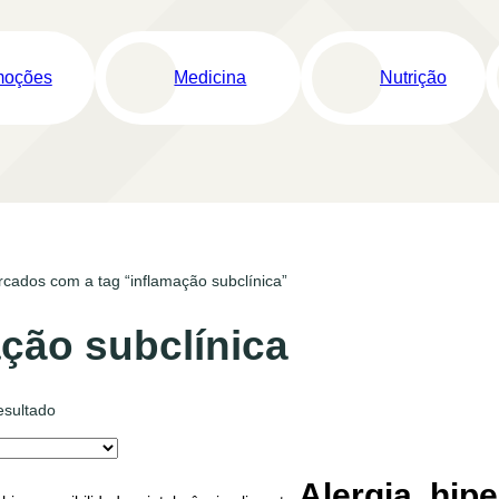
moções
Medicina
Nutrição
cados com a tag “inflamação subclínica”
ação subclínica
esultado
Alergia, hip