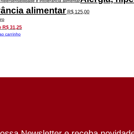
rância alimentar
R$
125,00
iro
e R$ 31,25
ao carrinho
ossa Newsletter e receba novidad