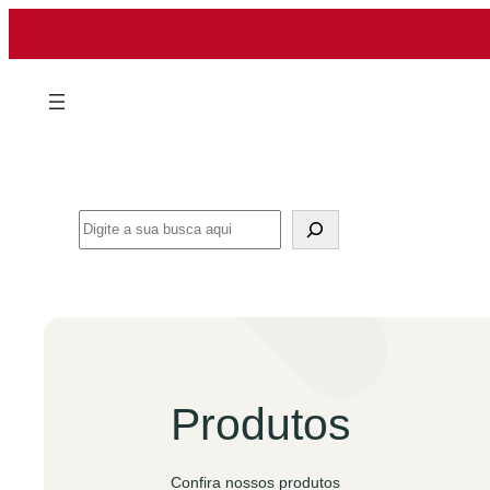
Pular
para
o
conteúdo
Search
Produtos
Confira nossos produtos