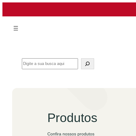
Pular
para
o
conteúdo
Search
Produtos
Confira nossos produtos