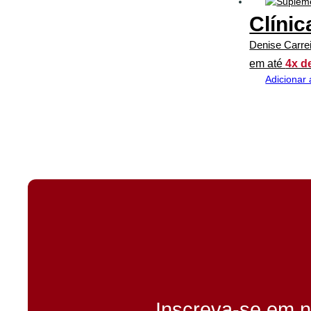
Clínic
Denise Carre
em até
4x d
Adicionar 
Inscreva-se em n