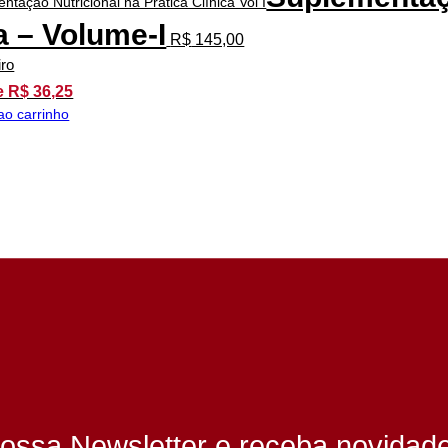
a – Volume-I
R$
145,00
iro
e R$ 36,25
ao carrinho
ossa Newsletter e receba novidad