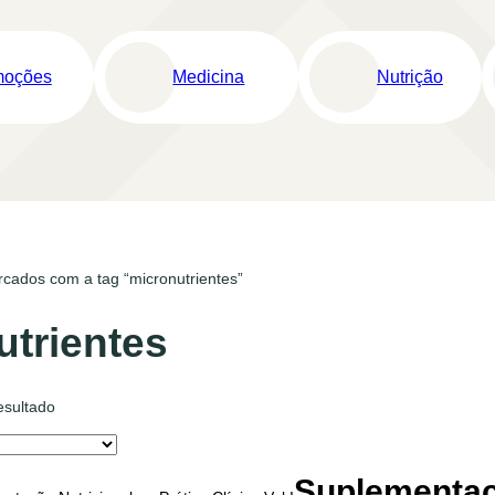
moções
Medicina
Nutrição
cados com a tag “micronutrientes”
utrientes
esultado
Suplementaçã