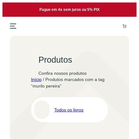
Pular
Pague em 4x sem juros ou 5% PIX
para
o
conteúdo
Produtos
Confira nossos produtos
Início
/ Produtos marcados com a tag
“murilo pereira”
Todos os livros
Pro