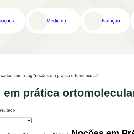
moções
Medicina
Nutrição
cados com a tag “noções em prática ortomolecular”
 em prática ortomolecula
esultado
Noções em Prá