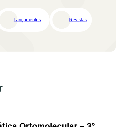
Lançamentos
Revistas
r
tica Ortomolecular – 3°