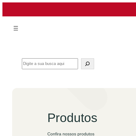
Pular
para
o
conteúdo
Search
Produtos
Confira nossos produtos