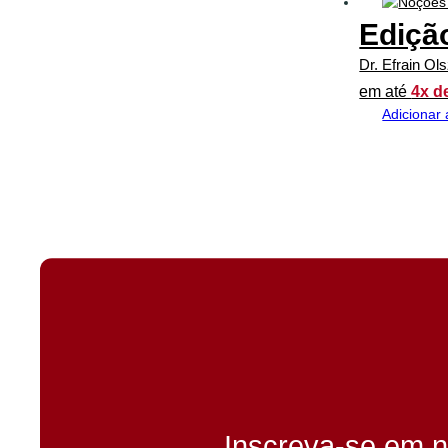
Ediçã
Dr. Efrain Ol
em até
4x d
Adicionar 
Inscreva-se em n