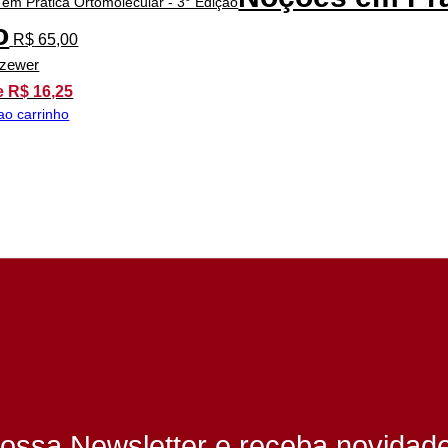
o
R$
65,00
szewer
e R$ 16,25
ao carrinho
ossa Newsletter e receba novidad