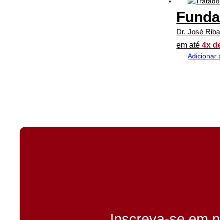
Fundam
Dr. José Rib
em até
4x d
Adicionar 
Inscreva-se em n