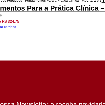
entos Para a Prática Clínica – 
as
e R$ 324,75
ao carrinho
ossa Newsletter e receba novidad