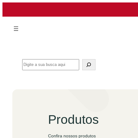
Pular
para
o
conteúdo
Search
Produtos
Confira nossos produtos