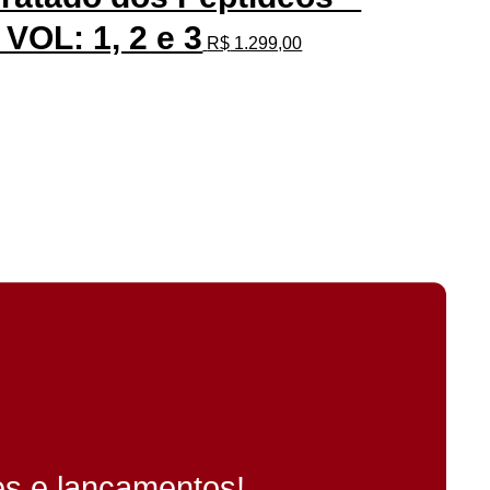
VOL: 1, 2 e 3
R$
1.299,00
es e lançamentos!