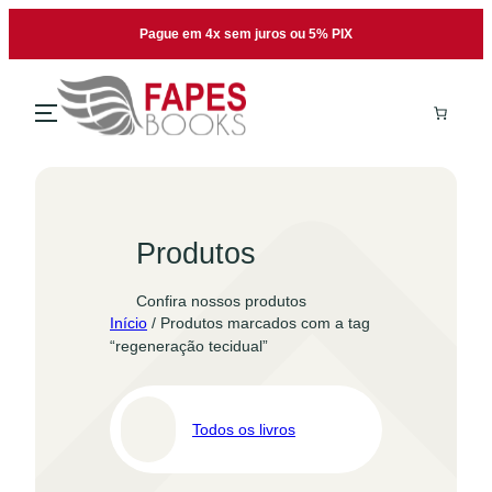
Pular
Pague em 4x sem juros ou 5% PIX
para
o
conteúdo
Produtos
Confira nossos produtos
Início
/ Produtos marcados com a tag
“regeneração tecidual”
Todos os livros
Pro