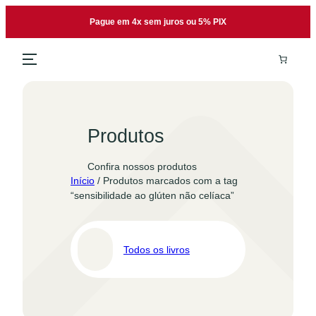
Pular
Pague em 4x sem juros ou 5% PIX
para
o
conteúdo
Produtos
Confira nossos produtos
Início
/ Produtos marcados com a tag
“sensibilidade ao glúten não celíaca”
Todos os livros
Pro