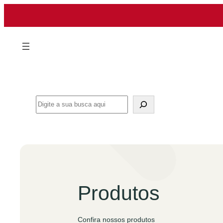
Pular
para
o
conteúdo
Search
Produtos
Confira nossos produtos