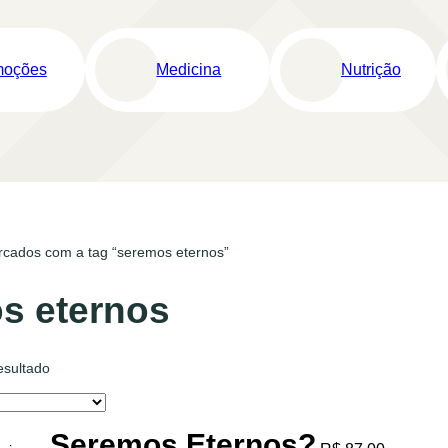
moções
Medicina
Nutrição
rcados com a tag “seremos eternos”
s eternos
esultado
Seremos Eternos?