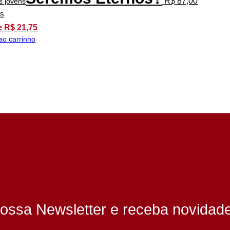
R$
87,00
as
e R$ 21,75
ao carrinho
ossa Newsletter e receba novidad