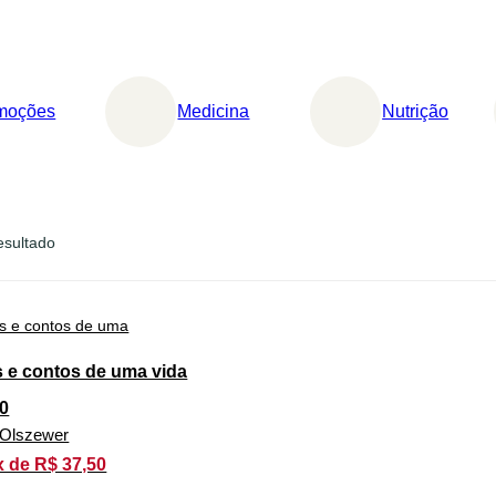
moções
Medicina
Nutrição
esultado
 e contos de uma vida
0
n Olszewer
x de R$ 37,50