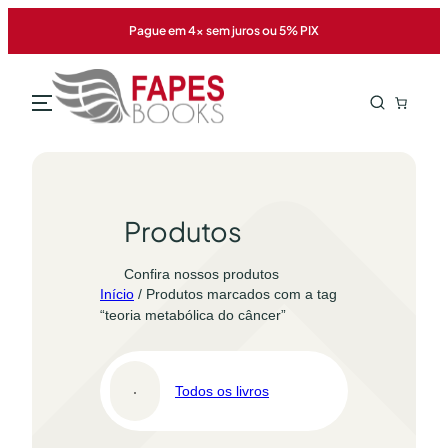
Pular
Pague em 4x sem juros ou 5% PIX
para
o
conteúdo
Produtos
Confira nossos produtos
Início
/ Produtos marcados com a tag
“teoria metabólica do câncer”
Todos os livros
Pro