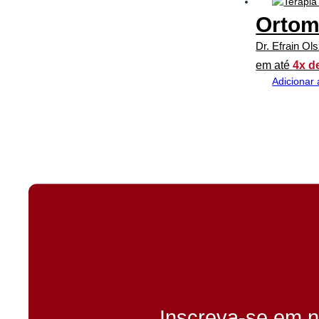
Ortom
Dr. Efrain Ol
em até
4x d
Adicionar 
Inscreva-se em n