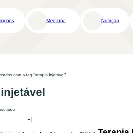
moções
Medicina
Nutrição
cados com a tag “terapia injetável”
 injetável
esultado
Terapia 