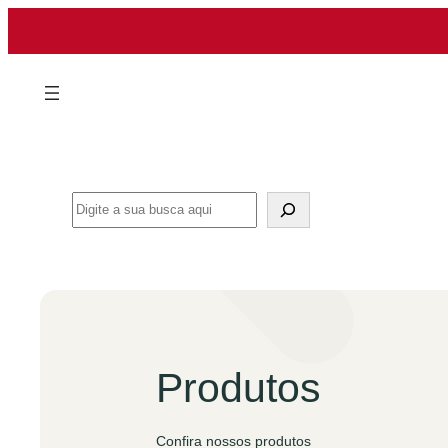
Pular
para
o
conteúdo
Search
Produtos
Confira nossos produtos