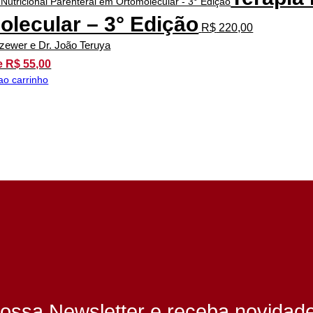
olecular – 3° Edição
R$
220,00
szewer e Dr. João Teruya
e R$ 55,00
ao carrinho
ossa Newsletter e receba novidad