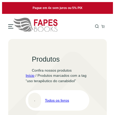
Pular
Pague em 4x sem juros ou 5% PIX
para
o
conteúdo
Produtos
Confira nossos produtos
Início
/ Produtos marcados com a tag
“uso terapêutico do canabidiol”
Todos os livros
Pro