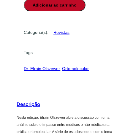
Adicionar ao carrinho
v
i
s
t
Categoria(s):
Revistas
a
d
e
Tags
P
r
Dr. Efrain Olszewer
, 
Ortomolecular
á
t
i
c
a
Descrição
O
r
Nesta edição, Efrain Olszewer abre a discussão com uma
t
análise sobre o impasse entre médicos e não médicos na
o
prática ortomolecular. A série de estudos segue com o tema