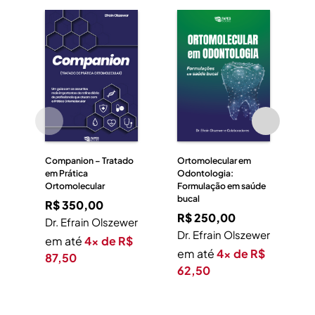
7
–
E
O
A
n
o
E
D
2
0
1
7
Companion – Tratado
Ortomolecular em
q
em Prática
Odontologia:
u
Ortomolecular
Formulação em saúde
a
bucal
R$
350,00
n
R$
250,00
Dr. Efrain Olszewer
t
Dr. Efrain Olszewer
em até
4x de R$
i
em até
4x de R$
87,50
d
62,50
a
d
e