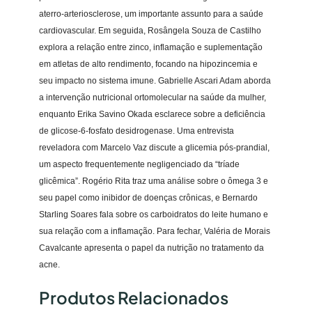
m
aterro-arteriosclerose, um importante assunto para a saúde
o
cardiovascular. Em seguida, Rosângela Souza de Castilho
l
explora a relação entre zinco, inflamação e suplementação
e
em atletas de alto rendimento, focando na hipozincemia e
c
seu impacto no sistema imune. Gabrielle Ascari Adam aborda
u
a intervenção nutricional ortomolecular na saúde da mulher,
l
enquanto Erika Savino Okada esclarece sobre a deficiência
a
de glicose-6-fosfato desidrogenase. Uma entrevista
r
reveladora com Marcelo Vaz discute a glicemia pós-prandial,
–
um aspecto frequentemente negligenciado da “tríade
E
glicêmica”. Rogério Rita traz uma análise sobre o ômega 3 e
d
seu papel como inibidor de doenças crônicas, e Bernardo
i
Starling Soares fala sobre os carboidratos do leite humano e
ç
sua relação com a inflamação. Para fechar, Valéria de Morais
ã
Cavalcante apresenta o papel da nutrição no tratamento da
o
acne.
N
º
Produtos Relacionados
1