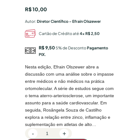
R$
10,00
Autor:
Diretor Científico – Efrain Olszewer
Cartão de Crédito até
4x R$ 2,50
R$ 9,50
5% de Desconto
Pagamento
PIX.
Nesta edição, Efrain Olszewer abre a
discussão com uma análise sobre o impasse
entre médicos e não médicos na prática
ortomolecular. A série de estudos segue com
o tema aterro-arteriosclerose, um importante
assunto para a saúde cardiovascular. Em
seguida, Rosângela Souza de Castilho
explora a relação entre zinco, inflamação e
suplementação em atletas de alto…
R
-
+
e