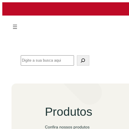
Pular
para
o
conteúdo
Search
Produtos
Confira nossos produtos