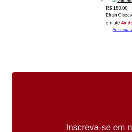
R$
180,00
Efrain Olsze
em até
4x d
Adicionar 
Inscreva-se em n