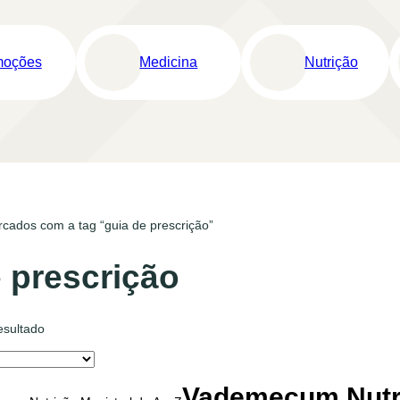
moções
Medicina
Nutrição
cados com a tag “guia de prescrição”
 prescrição
esultado
Vademecum Nutri