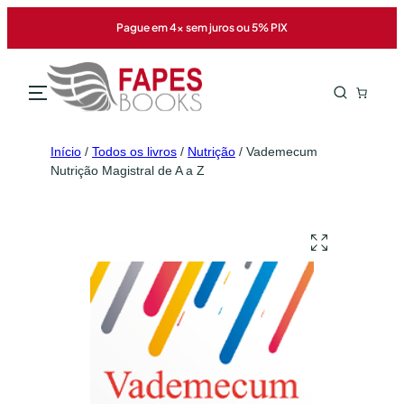
Pague em 4x sem juros ou 5% PIX
Início
/
Todos os livros
/
Nutrição
/ Vademecum
Nutrição Magistral de A a Z