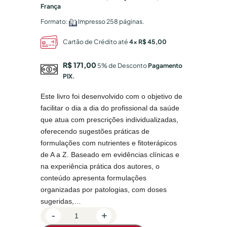
França
Formato:
Impresso
258 páginas.
Cartão de Crédito até
4x R$ 45,00
R$ 171,00
5% de Desconto
Pagamento
PIX.
Este livro foi desenvolvido com o objetivo de
facilitar o dia a dia do profissional da saúde
que atua com prescrições individualizadas,
oferecendo sugestões práticas de
formulações com nutrientes e fitoterápicos
de A a Z. Baseado em evidências clínicas e
na experiência prática dos autores, o
conteúdo apresenta formulações
organizadas por patologias, com doses
sugeridas,…
V
-
+
a