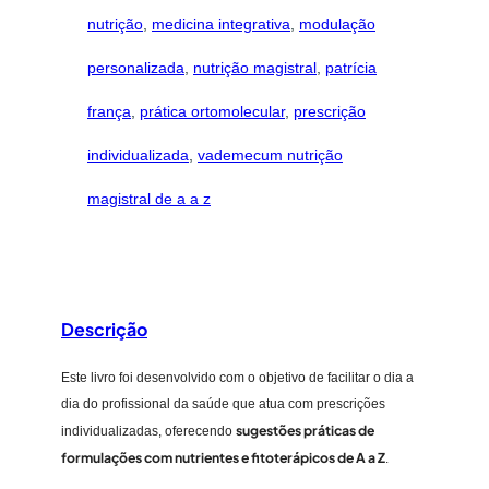
i
nutrição
, 
medicina integrativa
, 
modulação
s
t
personalizada
, 
nutrição magistral
, 
patrícia
r
a
frança
, 
prática ortomolecular
, 
prescrição
l
individualizada
, 
vademecum nutrição
d
e
magistral de a a z
A
a
Z
q
u
Descrição
a
n
Este livro foi desenvolvido com o objetivo de facilitar o dia a
t
dia do profissional da saúde que atua com prescrições
i
sugestões práticas de
individualizadas, oferecendo
d
formulações com nutrientes e fitoterápicos de A a Z
.
a