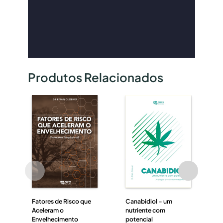
Produtos Relacionados
E
O
E
D
Fatores de Risco que
Canabidiol – um
Aceleram o
nutriente com
Envelhecimento
potencial