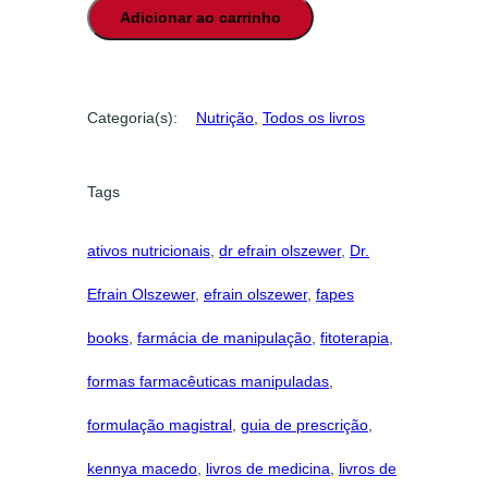
Adicionar ao carrinho
d
e
m
e
Categoria(s):
Nutrição
, 
Todos os livros
c
u
m
Tags
N
u
ativos nutricionais
, 
dr efrain olszewer
, 
Dr.
t
r
Efrain Olszewer
, 
efrain olszewer
, 
fapes
i
ç
books
, 
farmácia de manipulação
, 
fitoterapia
, 
ã
formas farmacêuticas manipuladas
, 
o
M
formulação magistral
, 
guia de prescrição
, 
a
g
kennya macedo
, 
livros de medicina
, 
livros de