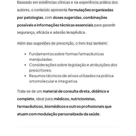
Baseado em evidências clínicas e na experiência prática dos
d
formulações organizadas
autores, o conteúdo apresenta
e
por patologias
doses sugeridas, combinações
, com
possíveis e informações técnicas essenciais
para garantir
segurança, eficácia e adesão terapêutica.
Além das sugestões de prescrição, o livro traz também:
Fundamentos sobre formas farmacêuticas
manipuladas;
Considerações sobre legislação e atribuições dos
prescritores;
Resumos técnicos de ativos utilizados na prática
ortomolecular e integrativa.
material de consulta direta, didático e
Trata-se de um
completo
médicos, nutricionistas,
, ideal para
farmacêuticos, biomédicos e outros profissionais que
atuam com modulação personalizada da saúde
.