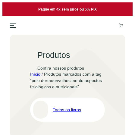
Pular
Pague em 4x sem juros ou 5% PIX
para
o
conteúdo
Produtos
Confira nossos produtos
Início
/ Produtos marcados com a tag
“pele dermoenvelhecimento aspectos
fisiológicos e nutricionais”
Todos os livros
Pro