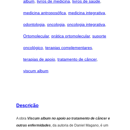
album
, 
livros de medicina
, 
livros de saúde
, 
i
o
medicina antroposófica
, 
medicina integrativa
, 
a
o
odontologia
, 
oncologia
, 
oncologia integrativa
, 
t
Ortomolecular
, 
prática ortomolecular
, 
suporte
r
a
oncológico
, 
terapias complementares
, 
t
a
terapias de apoio
, 
tratamento de câncer
, 
m
viscum album
e
n
t
o
d
Descrição
e
c
A obra
Viscum album no apoio ao tratamento de câncer e
â
outras enfermidades
, da autoria de Daniel Magano, é um
n