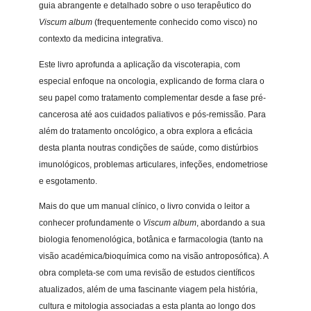
guia abrangente e detalhado sobre o uso terapêutico do
c
Viscum album
(frequentemente conhecido como visco) no
e
contexto da medicina integrativa.
r
e
Este livro aprofunda a aplicação da viscoterapia, com
o
especial enfoque na oncologia, explicando de forma clara o
u
seu papel como tratamento complementar desde a fase pré-
t
cancerosa até aos cuidados paliativos e pós-remissão. Para
r
além do tratamento oncológico, a obra explora a eficácia
a
desta planta noutras condições de saúde, como distúrbios
s
imunológicos, problemas articulares, infeções, endometriose
e
e esgotamento.
n
Mais do que um manual clínico, o livro convida o leitor a
f
conhecer profundamente o
Viscum album
, abordando a sua
e
biologia fenomenológica, botânica e farmacologia (tanto na
r
visão académica/bioquímica como na visão antroposófica). A
m
obra completa-se com uma revisão de estudos científicos
i
atualizados, além de uma fascinante viagem pela história,
d
cultura e mitologia associadas a esta planta ao longo dos