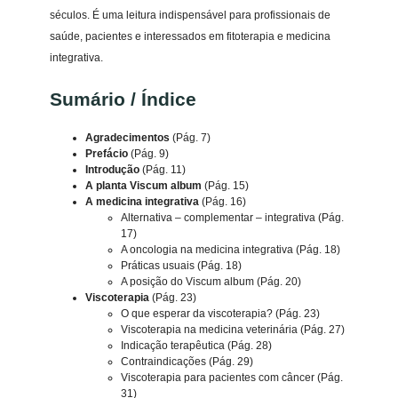
a
séculos. É uma leitura indispensável para profissionais de
d
saúde, pacientes e interessados em fitoterapia e medicina
e
integrativa.
s
q
Sumário / Índice
u
a
Agradecimentos
(Pág. 7)
n
Prefácio
(Pág. 9)
Introdução
(Pág. 11)
t
A planta Viscum album
(Pág. 15)
i
A medicina integrativa
(Pág. 16)
d
Alternativa – complementar – integrativa (Pág.
17)
a
A oncologia na medicina integrativa (Pág. 18)
d
Práticas usuais (Pág. 18)
e
A posição do Viscum album (Pág. 20)
Viscoterapia
(Pág. 23)
O que esperar da viscoterapia? (Pág. 23)
Viscoterapia na medicina veterinária (Pág. 27)
Indicação terapêutica (Pág. 28)
Contraindicações (Pág. 29)
Viscoterapia para pacientes com câncer (Pág.
31)