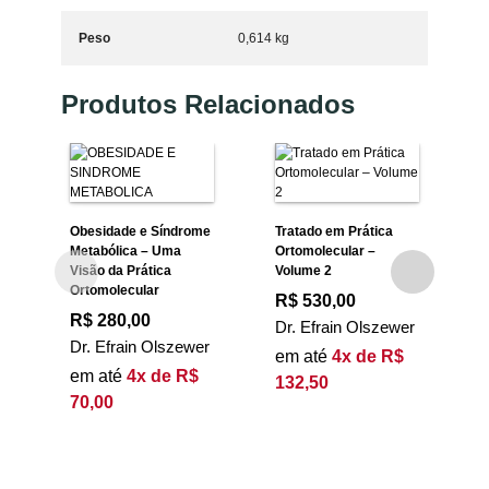
Peso
0,614 kg
Produtos Relacionados
C
P
–
Obesidade e Síndrome
Tratado em Prática
Metabólica – Uma
Ortomolecular –
D
Visão da Prática
Volume 2
Ortomolecular
R$
530,00
R$
280,00
Dr. Efrain Olszewer
Dr. Efrain Olszewer
em até
4x de R$
em até
4x de R$
132,50
70,00