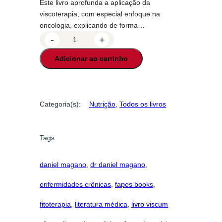
Este livro aprofunda a aplicação da
viscoterapia, com especial enfoque na
oncologia, explicando de forma…
V
-
+
i
Adicionar ao carrinho
s
c
u
m
Categoria(s):
Nutrição
, 
Todos os livros
a
l
b
Tags
u
m
daniel magano
, 
dr daniel magano
, 
n
o
enfermidades crônicas
, 
fapes books
, 
a
p
fitoterapia
, 
literatura médica
, 
livro viscum
o