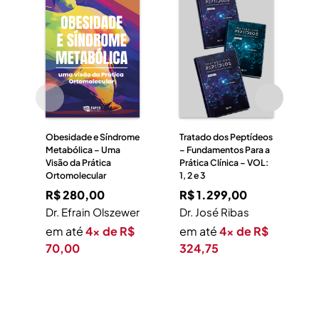
E
–
e
i
O
D
D
V
Obesidade e Síndrome
Tratado dos Peptídeos
Metabólica – Uma
– Fundamentos Para a
Visão da Prática
Prática Clínica – VOL:
Ortomolecular
1, 2 e 3
R$
280,00
R$
1.299,00
Dr. Efrain Olszewer
Dr. José Ribas
em até
4x de R$
em até
4x de R$
70,00
324,75