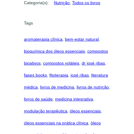
Categoria(s):
Nutrição
, 
Todos os livros
s
s
e
Tags
n
c
aromaterapia clínica
, 
bem-estar natural
, 
i
a
bioquímica dos óleos essenciais
, 
compostos
i
s
bioativos
, 
compostos voláteis
, 
dr josé ribas
, 
q
fapes books
, 
fitoterapia
, 
josé ribas
, 
literatura
u
a
médica
, 
livros de medicina
, 
livros de nutrição
, 
n
t
livros de saúde
, 
medicina integrativa
, 
i
modulação terapêutica
, 
óleos essenciais
, 
d
a
óleos essenciais na prática clínica
, 
óleos
d