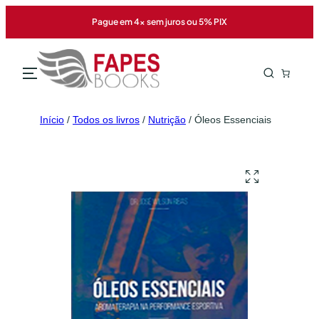
Pague em 4x sem juros ou 5% PIX
Início
/
Todos os livros
/
Nutrição
/ Óleos Essenciais