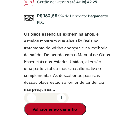
Cartão de Crédito até
4x R$ 42,25
R$ 160,55
5% de Desconto
Pagamento
PIX.
Os óleos essenciais existem há anos, e
estudos mostram que eles são úteis no
tratamento de várias doenças e na melhoria
da saúde. De acordo com o Manual de Óleos
Essenciais dos Estados Unidos, eles são
uma parte vital da medicina alternativa e
complementar. As descobertas positivas
desses óleos estão se tornando tendência
nas pesquisas…
Ó
-
+
l
Adicionar ao carrinho
e
o
s
E