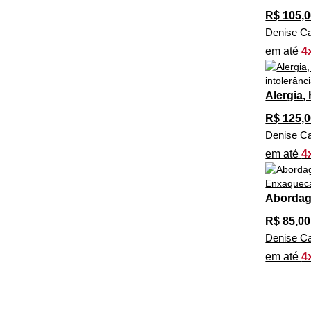
R$
105,0
Denise Ca
em até
4
Alergia,
R$
125,0
Denise Ca
em até
4
Abordag
R$
85,00
Denise Ca
em até
4