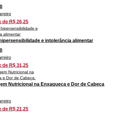
0
rreiro
x de R$ 26,25
 hipersensibilidade e intolerância alimentar
0
rreiro
x de R$ 31,25
em Nutricional na Enxaqueca e Dor de Cabeça
rreiro
x de R$ 21,25