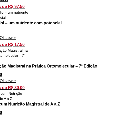
x de R$ 97,50
ol – um nutriente com potencial
n Olszewer
x de R$ 17,50
ão Magistral na Prática Ortomolecular – 7° Edição
0
n Olszewer
x de R$ 80,00
m Nutrição Magistral de A a Z
0