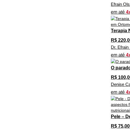
Efrain Ol
em até
4
Terapia 
R$
220,0
Dr. Efrai
em até
4
O parado
R$
100,0
Denise Ca
em até
4
Pele – D
R$
75,00