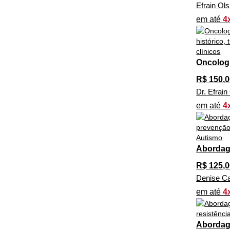
Efrain Ol
em até
4
Oncologi
R$
150,0
Dr. Efrai
em até
4
Abordage
R$
125,0
Denise Ca
em até
4
Abordage