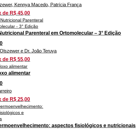
szewer, Kennya Macedo, Patrícia França
x de R$ 45,00
Nutricional Parenteral em Ortomolecular – 3° Edição
0
n Olszewer e Dr. João Teruya
x de R$ 55,00
xo alimentar
0
rreiro
x de R$ 25,00
ermoenvelhecimento: aspectos fisiológicos e nutricionais