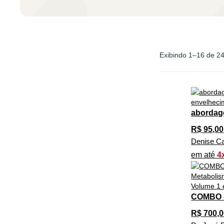
Exibindo 1–16 de 24
abordag
R$
95,00
Denise Ca
em até
4
COMBO –
R$
700,0