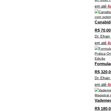
em até
4
Canabidi
R$
70,00
Dr. Efrai
em até
4
Formulaç
R$
320,0
Dr. Efrai
em até
4
Vademecu
R$
180,0