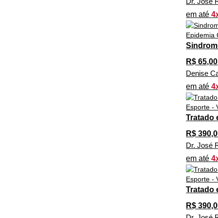
Dr. José 
em até
4
Sindrom
R$
65,00
Denise Ca
em até
4
Tratado 
R$
390,0
Dr. José 
em até
4
Tratado 
R$
390,0
Dr. José 